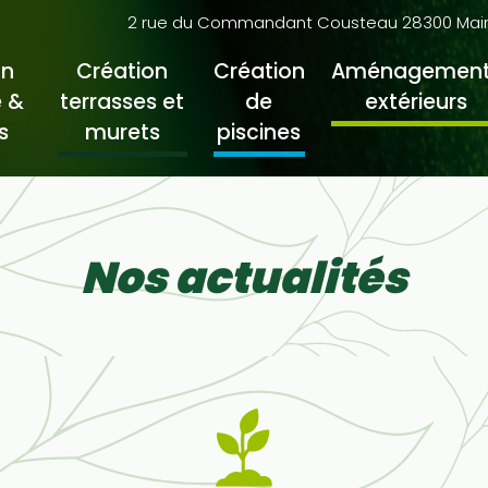
2 rue du Commandant Cousteau 28300 Mainvi
on
Création
Création
Aménagement
 &
terrasses et
de
extérieurs
s
murets
piscines
Nos actualités