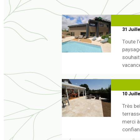
31 Juill
Toute l
paysage
souhait
vacances
10 Juill
Très be
terrasse
merci à
confiance