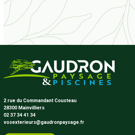
2 rue du Commandant Cousteau
28300
Mainvilliers
02 37 34 41 34
vosexterieurs@gaudronpaysage.fr