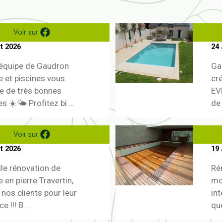
Voir sur
et 2026
24 
’équipe de Gaudron
Ga
 et piscines vous
cr
e de très bonnes
EV
 ☀️🌤️ Profitez bi ...
de 
Voir sur
et 2026
19 
lle rénovation de
Ré
 en pierre Travertin,
mo
 nos clients pour leur
in
 !!! B ...
que