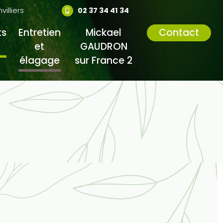
lliers
02 37 34 41 34
s
Entretien
Mickael
Contact
et
GAUDRON
élagage
sur France 2