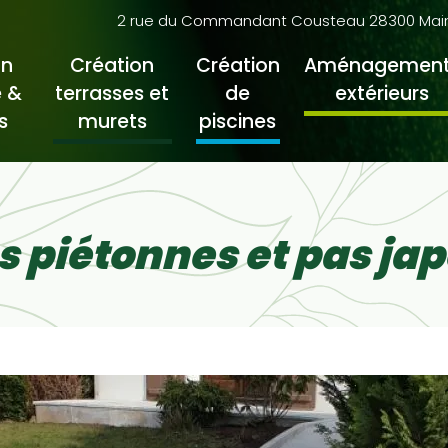
2 rue du Commandant Cousteau 28300 Mainvi
on
Création
Création
Aménagement
 &
terrasses et
de
extérieurs
s
murets
piscines
s piétonnes et pas ja