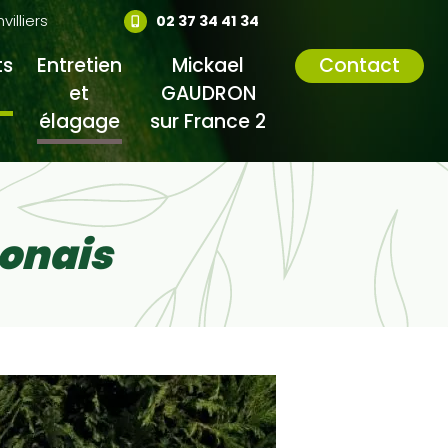
lliers
02 37 34 41 34
s
Entretien
Mickael
Contact
et
GAUDRON
élagage
sur France 2
ponais